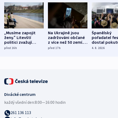
„Musíme zapojit
Na Ukrajině jsou
Španělský
ženy.“ Litevští
zadržováni občané
pořadatel fes
politici zvažují
z více než 50 zemí.
dostal pokut
dohodu o
Bojovali na straně
nekalé prakti
před 16
h
před 17
h
4. 8. 2026
demografii
Ruska
Divácké centrum
každý všední den:
8:00—16:00 hodin
261 136 113