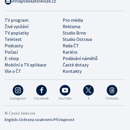
info@ceskatelevize.cz
TV program
Pro média
Živé vysílání
Reklama
TV poplatky
Studio Brno
Teletext
Studio Ostrava
Podcasty
Rada ČT
Počasí
Kariéra
E-shop
Podávání námětů
Mobilní a TV aplikace
Časté dotazy
Vše o ČT
Kontakty
Instagram
Facebook
YouTube
X
Threads
© Česká televize
•
•
English
Ochrana soukromí
Přístupnost