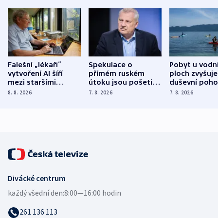
Falešní „lékaři“
Spekulace o
Pobyt u vodn
vytvoření AI šíří
přímém ruském
ploch zvyšuje
mezi staršími
útoku jsou pošetilé,
duševní poho
Poláky nebezpečné
míní estonský
ukázala
8. 8. 2026
7. 8. 2026
7. 8. 2026
zdravotní rady
bezpečnostní
mezinárodní 
expert
Divácké centrum
každý všední den:
8:00—16:00 hodin
261 136 113