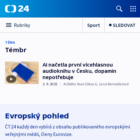
Sport
SLEDOVAT
Rubriky
TÉMA
Témbr
AI načetla první vícehlasnou
audioknihu v Česku, dopamin
nepotřebuje
2. 9. 2025
|
Alžběta Stančáková
,
Jana Benediktová
Evropský pohled
ČT24 každý den vybírá z obsahu publikovaného evropskými
veřejnými médii, členy Eurovize.