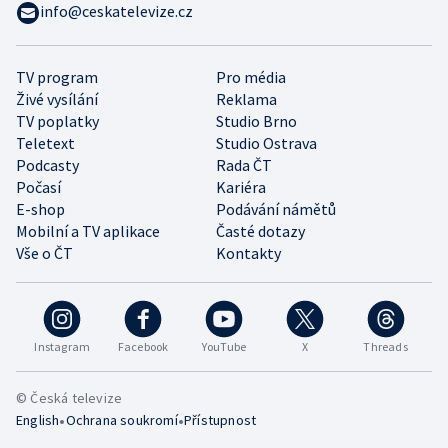
info@ceskatelevize.cz
TV program
Pro média
Živé vysílání
Reklama
TV poplatky
Studio Brno
Teletext
Studio Ostrava
Podcasty
Rada ČT
Počasí
Kariéra
E-shop
Podávání námětů
Mobilní a TV aplikace
Časté dotazy
Vše o ČT
Kontakty
Instagram
Facebook
YouTube
X
Threads
© Česká televize
•
•
English
Ochrana soukromí
Přístupnost