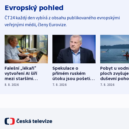
Evropský pohled
ČT24 každý den vybírá z obsahu publikovaného evropskými
veřejnými médii, členy Eurovize.
Falešní „lékaři“
Spekulace o
Pobyt u vodn
vytvoření AI šíří
přímém ruském
ploch zvyšuje
mezi staršími
útoku jsou pošetilé,
duševní poho
Poláky nebezpečné
míní estonský
ukázala
8. 8. 2026
7. 8. 2026
7. 8. 2026
zdravotní rady
bezpečnostní
mezinárodní 
expert