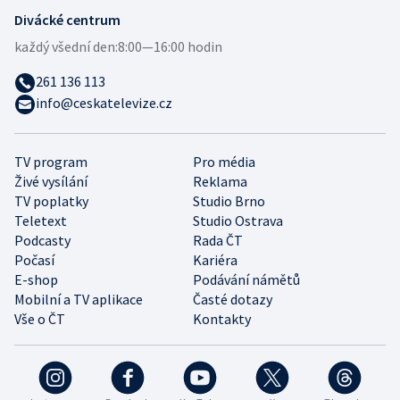
Divácké centrum
každý všední den:
8:00—16:00 hodin
261 136 113
info@ceskatelevize.cz
TV program
Pro média
Živé vysílání
Reklama
TV poplatky
Studio Brno
Teletext
Studio Ostrava
Podcasty
Rada ČT
Počasí
Kariéra
E-shop
Podávání námětů
Mobilní a TV aplikace
Časté dotazy
Vše o ČT
Kontakty