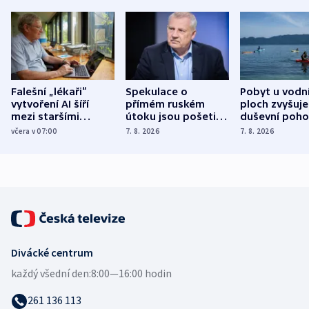
Falešní „lékaři“
Spekulace o
Pobyt u vodn
vytvoření AI šíří
přímém ruském
ploch zvyšuje
mezi staršími
útoku jsou pošetilé,
duševní poho
Poláky nebezpečné
míní estonský
ukázala
včera v 07:00
7. 8. 2026
7. 8. 2026
zdravotní rady
bezpečnostní
mezinárodní 
expert
Divácké centrum
každý všední den:
8:00—16:00 hodin
261 136 113