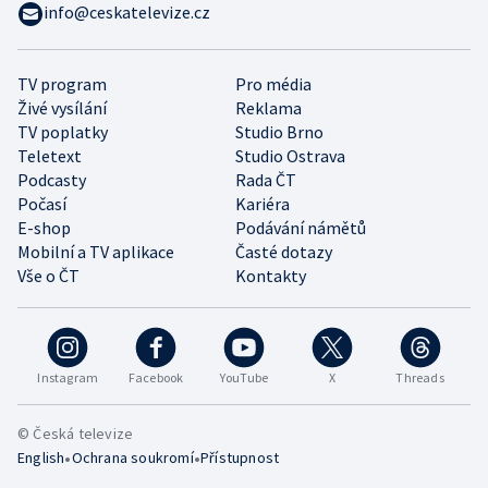
info@ceskatelevize.cz
TV program
Pro média
Živé vysílání
Reklama
TV poplatky
Studio Brno
Teletext
Studio Ostrava
Podcasty
Rada ČT
Počasí
Kariéra
E-shop
Podávání námětů
Mobilní a TV aplikace
Časté dotazy
Vše o ČT
Kontakty
Instagram
Facebook
YouTube
X
Threads
© Česká televize
•
•
English
Ochrana soukromí
Přístupnost