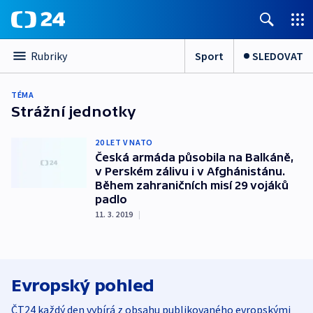
Sport
SLEDOVAT
Rubriky
TÉMA
Strážní jednotky
20 LET V NATO
Česká armáda působila na Balkáně,
v Perském zálivu i v Afghánistánu.
Během zahraničních misí 29 vojáků
padlo
11. 3. 2019
|
Evropský pohled
ČT24 každý den vybírá z obsahu publikovaného evropskými