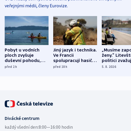
veřejnými médii, členy Eurovize.
Pobyt u vodních
Jiný jazyk i technika.
„Musíme zapo
ploch zvyšuje
Ve Francii
ženy.“ Litevšt
duševní pohodu,
spolupracují hasiči z
politici zvažuj
ukázala
různých zemí
dohodu o
před 2
h
před 18
h
5. 8. 2026
mezinárodní studie
demografii
Divácké centrum
každý všední den:
8:00—16:00 hodin