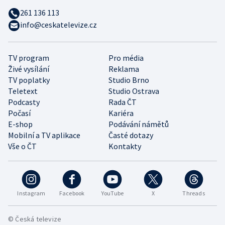
261 136 113
info@ceskatelevize.cz
TV program
Pro média
Živé vysílání
Reklama
TV poplatky
Studio Brno
Teletext
Studio Ostrava
Podcasty
Rada ČT
Počasí
Kariéra
E-shop
Podávání námětů
Mobilní a TV aplikace
Časté dotazy
Vše o ČT
Kontakty
Instagram
Facebook
YouTube
X
Threads
© Česká televize