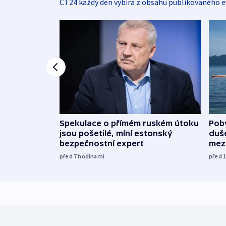
ČT24 každý den vybírá z obsahu publikovaného e
Spekulace o přímém ruském útoku
Poby
jsou pošetilé, míní estonský
duš
bezpečnostní expert
mez
před 7
hodinami
před 