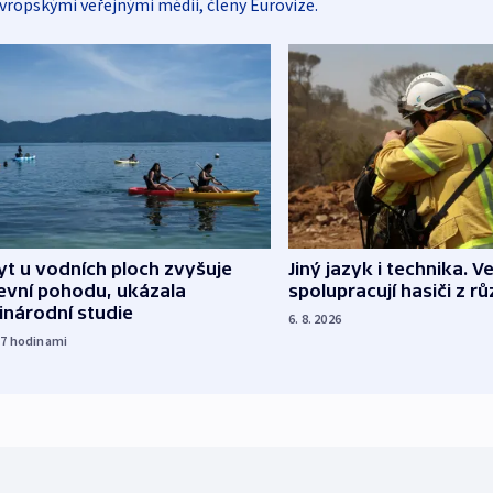
vropskými veřejnými médii, členy Eurovize.
Jiný jazyk i technika. Ve
t u vodních ploch zvyšuje
spolupracují hasiči z r
evní pohodu, ukázala
inárodní studie
6. 8. 2026
17
hodinami