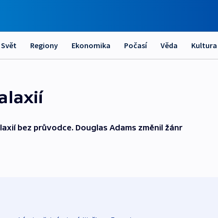
Svět
Regiony
Ekonomika
Počasí
Věda
Kultura
laxií
alaxií bez průvodce. Douglas Adams změnil žánr