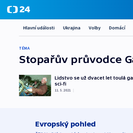
Hlavní události
Ukrajina
Volby
Domácí
TÉMA
Stopařův průvodce Ga
Lidstvo se už dvacet let toulá g
sci-fi
11. 5. 2021
|
Evropský pohled