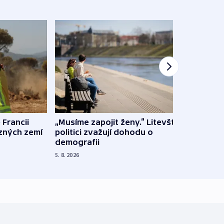
 Francii
„Musíme zapojit ženy.“ Litevští
Na Uk
ůzných zemí
politici zvažují dohodu o
občan
demografii
na s
5. 8. 2026
5. 8. 20