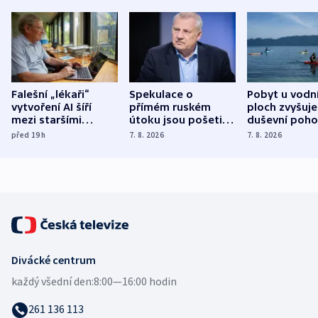
Falešní „lékaři“
Spekulace o
Pobyt u vodn
vytvoření AI šíří
přímém ruském
ploch zvyšuje
mezi staršími
útoku jsou pošetilé,
duševní poho
Poláky nebezpečné
míní estonský
ukázala
před 19
h
7. 8. 2026
7. 8. 2026
zdravotní rady
bezpečnostní
mezinárodní 
expert
Divácké centrum
každý všední den:
8:00—16:00 hodin
261 136 113