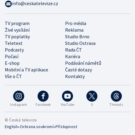
info@ceskatelevize.cz
TV program
Pro média
Živé vysílání
Reklama
TV poplatky
Studio Brno
Teletext
Studio Ostrava
Podcasty
Rada ČT
Počasí
Kariéra
E-shop
Podávání námětů
Mobilní a TV aplikace
Časté dotazy
Vše o ČT
Kontakty
Instagram
Facebook
YouTube
X
Threads
© Česká televize
•
•
English
Ochrana soukromí
Přístupnost