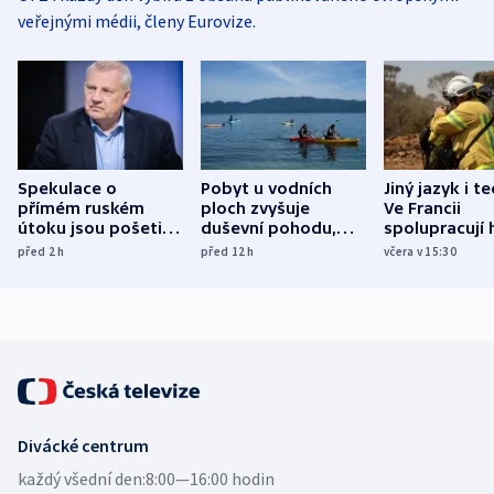
veřejnými médii, členy Eurovize.
Spekulace o
Pobyt u vodních
Jiný jazyk i t
přímém ruském
ploch zvyšuje
Ve Francii
útoku jsou pošetilé,
duševní pohodu,
spolupracují h
míní estonský
ukázala
různých zemí
před 2
h
před 12
h
včera v 15:30
bezpečnostní
mezinárodní studie
expert
Divácké centrum
každý všední den:
8:00—16:00 hodin