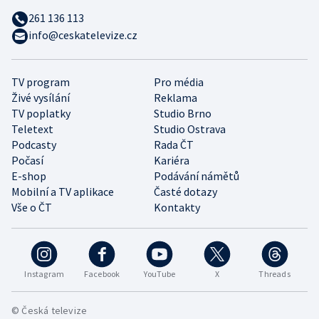
261 136 113
info@ceskatelevize.cz
TV program
Pro média
Živé vysílání
Reklama
TV poplatky
Studio Brno
Teletext
Studio Ostrava
Podcasty
Rada ČT
Počasí
Kariéra
E-shop
Podávání námětů
Mobilní a TV aplikace
Časté dotazy
Vše o ČT
Kontakty
Instagram
Facebook
YouTube
X
Threads
© Česká televize