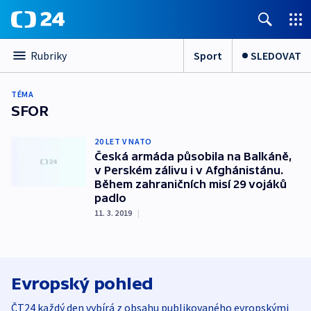
Sport
SLEDOVAT
Rubriky
TÉMA
SFOR
20 LET V NATO
Česká armáda působila na Balkáně,
v Perském zálivu i v Afghánistánu.
Během zahraničních misí 29 vojáků
padlo
11. 3. 2019
|
Evropský pohled
ČT24 každý den vybírá z obsahu publikovaného evropskými