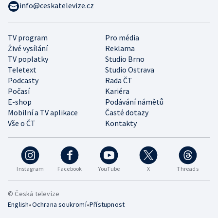
info@ceskatelevize.cz
TV program
Pro média
Živé vysílání
Reklama
TV poplatky
Studio Brno
Teletext
Studio Ostrava
Podcasty
Rada ČT
Počasí
Kariéra
E-shop
Podávání námětů
Mobilní a TV aplikace
Časté dotazy
Vše o ČT
Kontakty
Instagram
Facebook
YouTube
X
Threads
© Česká televize
•
•
English
Ochrana soukromí
Přístupnost