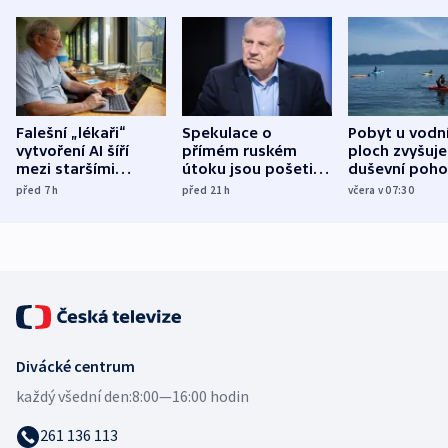
Falešní „lékaři“
Spekulace o
Pobyt u vodn
vytvoření AI šíří
přímém ruském
ploch zvyšuje
mezi staršími
útoku jsou pošetilé,
duševní poho
Poláky nebezpečné
míní estonský
ukázala
před 7
h
před 21
h
včera v 07:30
zdravotní rady
bezpečnostní
mezinárodní 
expert
Divácké centrum
každý všední den:
8:00—16:00 hodin
261 136 113