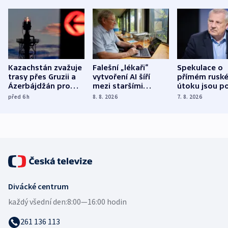
Kazachstán zvažuje
Falešní „lékaři“
Spekulace o
trasy přes Gruzii a
vytvoření AI šíří
přímém rusk
Ázerbájdžán pro
mezi staršími
útoku jsou po
vývoz ropy do
Poláky nebezpečné
míní estonsk
před 6
h
8. 8. 2026
7. 8. 2026
Evropy
zdravotní rady
bezpečnostn
expert
Divácké centrum
každý všední den:
8:00—16:00 hodin
261 136 113