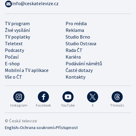
info@ceskatelevize.cz
TV program
Pro média
Živé vysílání
Reklama
TV poplatky
Studio Brno
Teletext
Studio Ostrava
Podcasty
Rada ČT
Počasí
Kariéra
E-shop
Podávání námětů
Mobilní a TV aplikace
Časté dotazy
Vše o ČT
Kontakty
Instagram
Facebook
YouTube
X
Threads
© Česká televize
•
•
English
Ochrana soukromí
Přístupnost