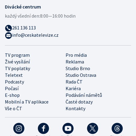
Divácké centrum
každý všední den:
8:00—16:00 hodin
261 136 113
info@ceskatelevize.cz
TV program
Pro média
Živé vysílání
Reklama
TV poplatky
Studio Brno
Teletext
Studio Ostrava
Podcasty
Rada ČT
Počasí
Kariéra
E-shop
Podávání námětů
Mobilní a TV aplikace
Časté dotazy
Vše o ČT
Kontakty