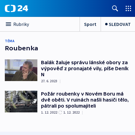
Sport
SLEDOVAT
Rubriky
TÉMA
Roubenka
Balák žaluje správu lánské obory za
výpověď z pronajaté vily, píše Deník
N
27. 6. 2023
|
Požár roubenky v Novém Boru má
dvě oběti. V ruinách našli hasiči tělo,
pátrali po spolumajiteli
1. 12. 2022
1. 12. 2022
|