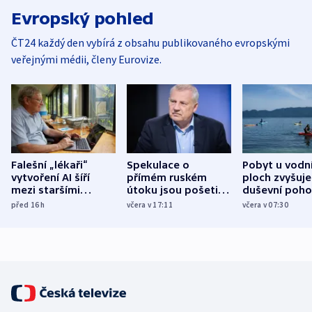
Evropský pohled
ČT24 každý den vybírá z obsahu publikovaného evropskými
veřejnými médii, členy Eurovize.
Falešní „lékaři“
Spekulace o
Pobyt u vodn
vytvoření AI šíří
přímém ruském
ploch zvyšuje
mezi staršími
útoku jsou pošetilé,
duševní poho
Poláky nebezpečné
míní estonský
ukázala
před 16
h
včera v 17:11
včera v 07:30
zdravotní rady
bezpečnostní
mezinárodní 
expert