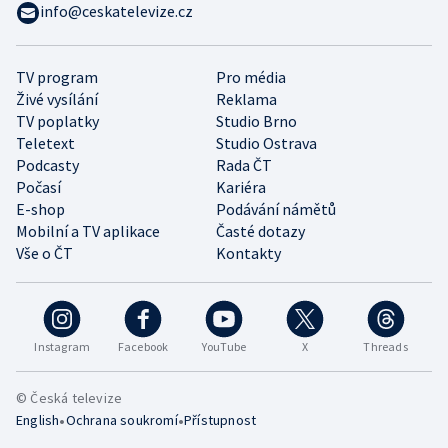
info@ceskatelevize.cz
TV program
Pro média
Živé vysílání
Reklama
TV poplatky
Studio Brno
Teletext
Studio Ostrava
Podcasty
Rada ČT
Počasí
Kariéra
E-shop
Podávání námětů
Mobilní a TV aplikace
Časté dotazy
Vše o ČT
Kontakty
Instagram
Facebook
YouTube
X
Threads
© Česká televize
•
•
English
Ochrana soukromí
Přístupnost