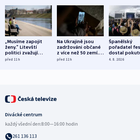
„Musíme zapojit
Na Ukrajině jsou
Španělský
ženy.“ Litevští
zadržováni občané
pořadatel fes
politici zvažují
z více než 50 zemí.
dostal pokut
dohodu o
Bojovali na straně
nekalé prakti
před 11
h
před 12
h
4. 8. 2026
demografii
Ruska
Divácké centrum
každý všední den:
8:00—16:00 hodin
261 136 113