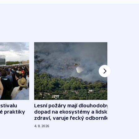
stivalu
Lesní požáry mají dlouhodobý
Ukraj
é praktiky
dopad na ekosystémy a lidské
Franc
zdraví, varuje řecký odborník
požá
4. 8. 2026
3. 8. 20