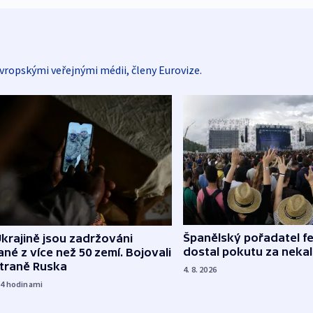
vropskými veřejnými médii, členy Eurovize.
Španělský pořadatel fe
krajině jsou zadržováni
dostal pokutu za nekal
né z více než 50 zemí. Bojovali
straně Ruska
4. 8. 2026
14
hodinami