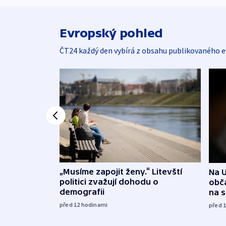
Evropský pohled
ČT24 každý den vybírá z obsahu publikovaného e
„Musíme zapojit ženy.“ Litevští
Na U
politici zvažují dohodu o
obča
demografii
na 
před 12
hodinami
před 