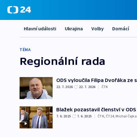
Hlavní události
Ukrajina
Volby
Domácí
TÉMA
Regionální rada
ODS vyloučila Filipa Dvořáka ze 
22. 7. 2026
22. 7. 2026
|
ČTK
Blažek pozastavil členství v ODS
7. 6. 2025
7. 6. 2025
|
ČTK
,
ČT24
,
Michal Čejka