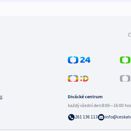
Č
Divácké centrum
ů
každý všední den:
8:00—16:00 ho
261 136 113
info@ceskate