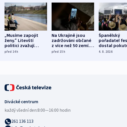
„Musíme zapojit
Na Ukrajině jsou
Španělský
ženy.“ Litevští
zadržováni občané
pořadatel fes
politici zvažují
z více než 50 zemí.
dostal pokut
dohodu o
Bojovali na straně
nekalé prakti
před 14
h
před 15
h
4. 8. 2026
demografii
Ruska
Divácké centrum
každý všední den:
8:00—16:00 hodin
261 136 113