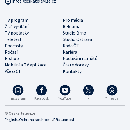
info@ceskatelevize.cz
TV program
Pro média
Živé vysílání
Reklama
TV poplatky
Studio Brno
Teletext
Studio Ostrava
Podcasty
Rada ČT
Počasí
Kariéra
E-shop
Podávání námětů
Mobilní a TV aplikace
Časté dotazy
Vše o ČT
Kontakty
Instagram
Facebook
YouTube
X
Threads
© Česká televize
•
•
English
Ochrana soukromí
Přístupnost