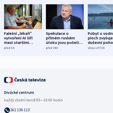
Falešní „lékaři“
Spekulace o
Pobyt u vodn
vytvoření AI šíří
přímém ruském
ploch zvyšuje
mezi staršími
útoku jsou pošetilé,
duševní poho
Poláky nebezpečné
míní estonský
ukázala
před 5
h
před 19
h
včera v 07:30
zdravotní rady
bezpečnostní
mezinárodní 
expert
Divácké centrum
každý všední den:
8:00—16:00 hodin
261 136 113