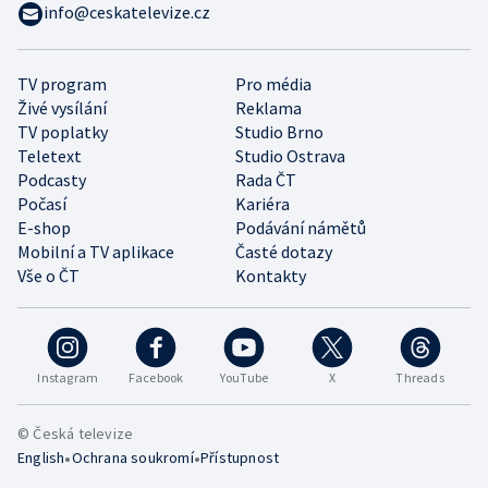
info@ceskatelevize.cz
TV program
Pro média
Živé vysílání
Reklama
TV poplatky
Studio Brno
Teletext
Studio Ostrava
Podcasty
Rada ČT
Počasí
Kariéra
E-shop
Podávání námětů
Mobilní a TV aplikace
Časté dotazy
Vše o ČT
Kontakty
Instagram
Facebook
YouTube
X
Threads
© Česká televize
•
•
English
Ochrana soukromí
Přístupnost