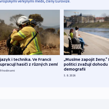
vropskými veřejnými médii, členy Eurovize.
 jazyk i technika. Ve Francii
„Musíme zapojit ženy.“ 
upracují hasiči z různých zemí
politici zvažují dohodu
demografii
19
hodinami
5. 8. 2026