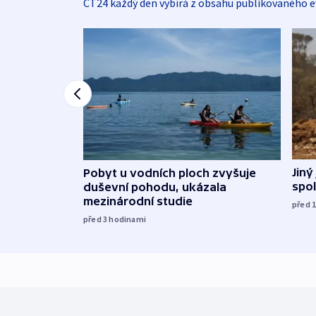
ČT24 každý den vybírá z obsahu publikovaného e
Jiný
Pobyt u vodních ploch zvyšuje
spol
duševní pohodu, ukázala
mezinárodní studie
před 
před 3
hodinami