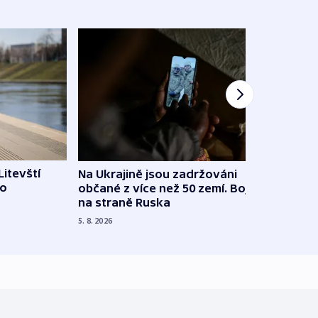
Litevští
Na Ukrajině jsou zadržováni
Španě
 o
občané z více než 50 zemí. Bojovali
dosta
na straně Ruska
4. 8. 20
5. 8. 2026