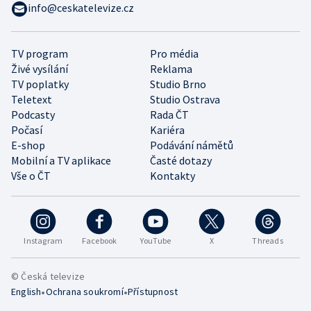
info@ceskatelevize.cz
TV program
Pro média
Živé vysílání
Reklama
TV poplatky
Studio Brno
Teletext
Studio Ostrava
Podcasty
Rada ČT
Počasí
Kariéra
E-shop
Podávání námětů
Mobilní a TV aplikace
Časté dotazy
Vše o ČT
Kontakty
Instagram
Facebook
YouTube
X
Threads
© Česká televize
•
•
English
Ochrana soukromí
Přístupnost