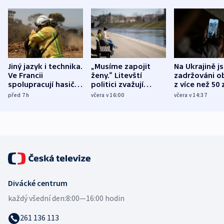
Jiný jazyk i technika.
„Musíme zapojit
Na Ukrajině j
Ve Francii
ženy.“ Litevští
zadržováni o
spolupracují hasiči z
politici zvažují
z více než 50 
různých zemí
dohodu o
Bojovali na s
před 7
h
včera v 16:00
včera v 14:37
demografii
Ruska
Divácké centrum
každý všední den:
8:00—16:00 hodin
261 136 113