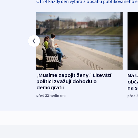
ČT24 každý den vybírá z obsahu publikovaného e
„Musíme zapojit ženy.“ Litevští
Na U
politici zvažují dohodu o
obča
demografii
na 
před 22
hodinami
před 