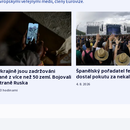
vropskými veřejnými médii, členy Eurovize.
Španělský pořadatel fe
krajině jsou zadržováni
dostal pokutu za nekal
né z více než 50 zemí. Bojovali
straně Ruska
4. 8. 2026
23
hodinami