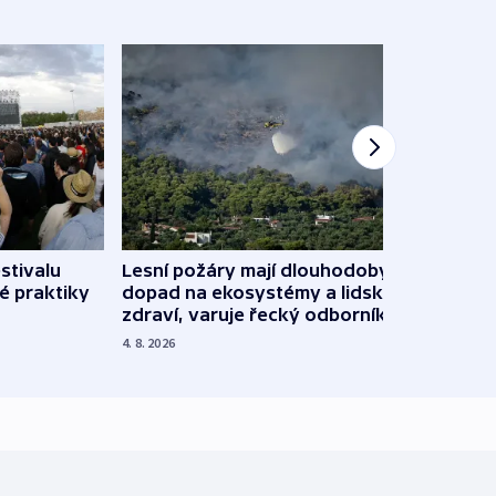
stivalu
Lesní požáry mají dlouhodobý
Ukraj
é praktiky
dopad na ekosystémy a lidské
Franc
zdraví, varuje řecký odborník
požá
4. 8. 2026
3. 8. 20