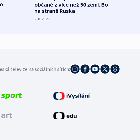
 o
občané z více než 50 zemí. Bojovali
dosta
na straně Ruska
4. 8. 20
5. 8. 2026
eská televize na sociálních sítích: