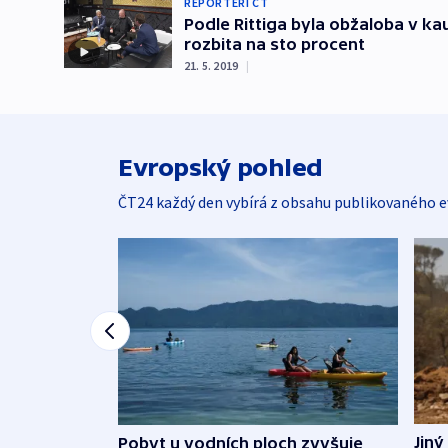
REPORTÉŘI ČT
Podle Rittiga byla obžaloba v k
rozbita na sto procent
21. 5. 2019
|
Evropský pohled
ČT24 každý den vybírá z obsahu publikovaného e
Jiný
Pobyt u vodních ploch zvyšuje