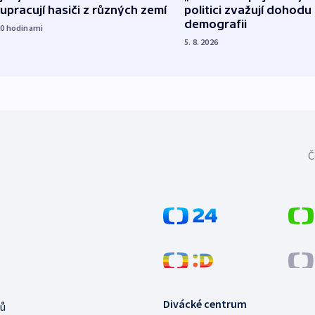
upracují hasiči z různých zemí
politici zvažují dohodu
demografii
20
hodinami
5. 8. 2026
Č
Divácké centrum
ů