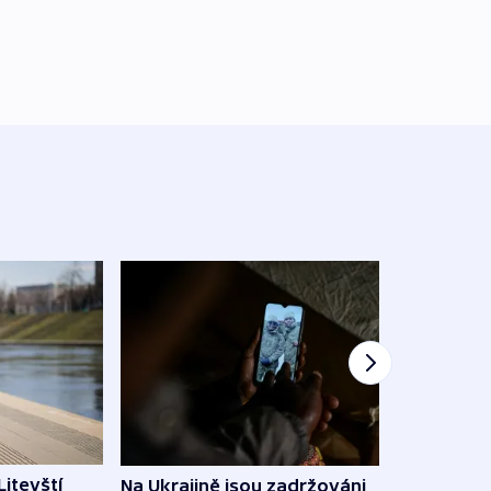
Litevští
Na Ukrajině jsou zadržováni
Španě