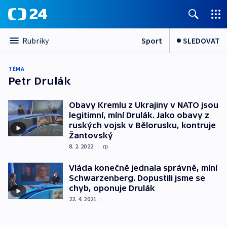
Sport
SLEDOVAT
Rubriky
TÉMA
Petr Drulák
Obavy Kremlu z Ukrajiny v NATO jsou
legitimní, míní Drulák. Jako obavy z
ruských vojsk v Bělorusku, kontruje
Žantovský
8. 2. 2022
|
rp
Vláda konečně jednala správně, míní
Schwarzenberg. Dopustili jsme se
chyb, oponuje Drulák
22. 4. 2021
|