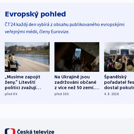
Evropský pohled
ČT24 každý den vybírá z obsahu publikovaného evropskými
veřejnými médii, členy Eurovize.
„Musíme zapojit
Na Ukrajině jsou
Španělský
ženy.“ Litevští
zadržováni občané
pořadatel fes
politici zvažují
z více než 50 zemí.
dostal pokut
dohodu o
Bojovali na straně
nekalé prakti
před 8
h
před 10
h
4. 8. 2026
demografii
Ruska