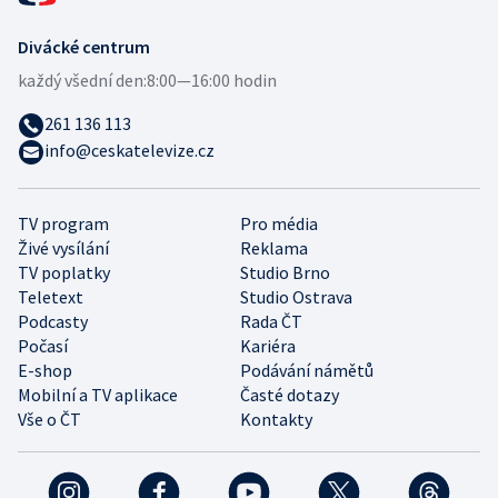
Divácké centrum
každý všední den:
8:00—16:00 hodin
261 136 113
info@ceskatelevize.cz
TV program
Pro média
Živé vysílání
Reklama
TV poplatky
Studio Brno
Teletext
Studio Ostrava
Podcasty
Rada ČT
Počasí
Kariéra
E-shop
Podávání námětů
Mobilní a TV aplikace
Časté dotazy
Vše o ČT
Kontakty