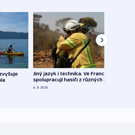
Jiný jazyk i technika. Ve Francii
zvyšuje
„Musí
spolupracují hasiči z různých zemí
la
polit
demo
6. 8. 2026
5. 8. 20