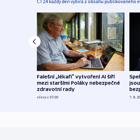
ČT24 každý den vybírá z obsahu publikovaného e
Falešní „lékaři“ vytvoření AI šíří
Spe
mezi staršími Poláky nebezpečné
jsou
zdravotní rady
bez
včera v 07:00
7. 8. 2