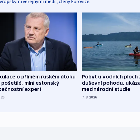
vropskými veřejnými médii, členy Eurovize.
kulace o přímém ruském útoku
Pobyt u vodních ploch 
 pošetilé, míní estonský
duševní pohodu, ukáza
pečnostní expert
mezinárodní studie
026
7. 8. 2026