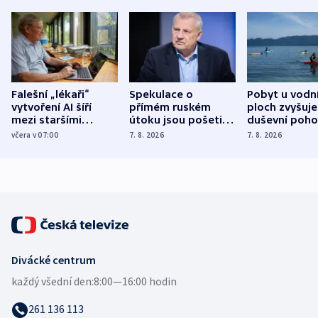
Falešní „lékaři“
Spekulace o
Pobyt u vodn
vytvoření AI šíří
přímém ruském
ploch zvyšuje
mezi staršími
útoku jsou pošetilé,
duševní poho
Poláky nebezpečné
míní estonský
ukázala
včera v 07:00
7. 8. 2026
7. 8. 2026
zdravotní rady
bezpečnostní
mezinárodní 
expert
Divácké centrum
každý všední den:
8:00—16:00 hodin
261 136 113