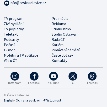
info@ceskatelevize.cz
TV program
Pro média
Živé vysílání
Reklama
TV poplatky
Studio Brno
Teletext
Studio Ostrava
Podcasty
Rada ČT
Počasí
Kariéra
E-shop
Podávání námětů
Mobilní a TV aplikace
Časté dotazy
Vše o ČT
Kontakty
Instagram
Facebook
YouTube
X
Threads
© Česká televize
•
•
English
Ochrana soukromí
Přístupnost