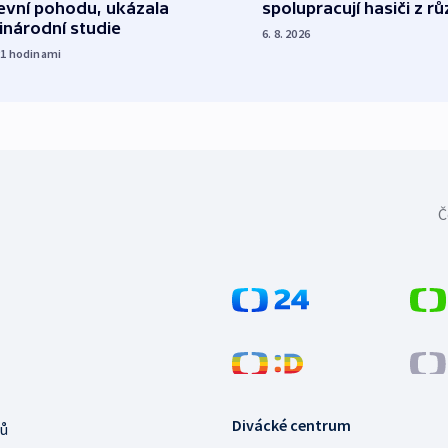
spolupracují hasiči z r
evní pohodu, ukázala
inárodní studie
6. 8. 2026
21
hodinami
Č
Divácké centrum
ů