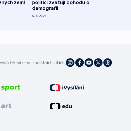
ůzných zemí
politici zvažují dohodu o
občan
demografii
na s
5. 8. 2026
5. 8. 20
eská televize na sociálních sítích: