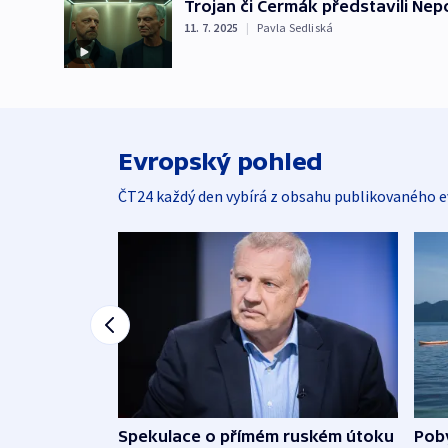
Trojan či Čermák představili Nep
11. 7. 2025
|
Pavla Sedliská
Evropský pohled
ČT24 každý den vybírá z obsahu publikovaného e
Spekulace o přímém ruském útoku
Poby