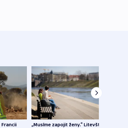
 Francii
„Musíme zapojit ženy.“ Litevští
Na Uk