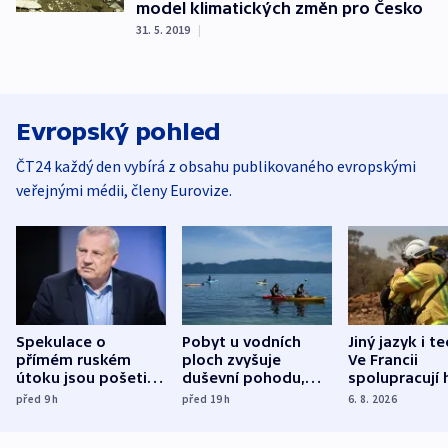
model klimatických změn pro Česko
31. 5. 2019
|
Evropský pohled
ČT24 každý den vybírá z obsahu publikovaného evropskými
veřejnými médii, členy Eurovize.
Spekulace o
Pobyt u vodních
Jiný jazyk i t
přímém ruském
ploch zvyšuje
Ve Francii
útoku jsou pošetilé,
duševní pohodu,
spolupracují h
míní estonský
ukázala
různých zemí
před 9
h
před 19
h
6. 8. 2026
bezpečnostní
mezinárodní studie
expert