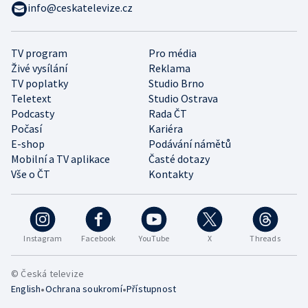
info@ceskatelevize.cz
TV program
Pro média
Živé vysílání
Reklama
TV poplatky
Studio Brno
Teletext
Studio Ostrava
Podcasty
Rada ČT
Počasí
Kariéra
E-shop
Podávání námětů
Mobilní a TV aplikace
Časté dotazy
Vše o ČT
Kontakty
Instagram
Facebook
YouTube
X
Threads
© Česká televize
•
•
English
Ochrana soukromí
Přístupnost