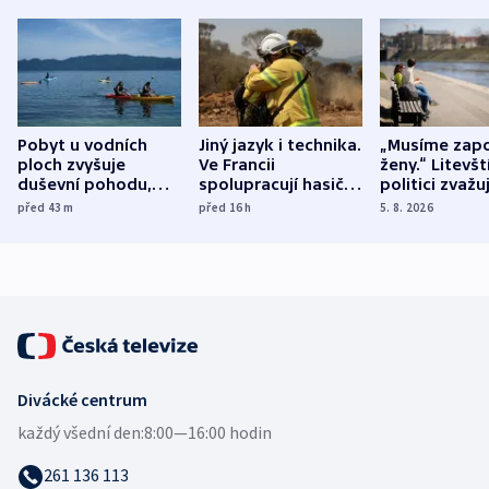
Pobyt u vodních
Jiný jazyk i technika.
„Musíme zapo
ploch zvyšuje
Ve Francii
ženy.“ Litevšt
duševní pohodu,
spolupracují hasiči z
politici zvažuj
ukázala
různých zemí
dohodu o
před 43
m
před 16
h
5. 8. 2026
mezinárodní studie
demografii
Divácké centrum
každý všední den:
8:00—16:00 hodin
261 136 113