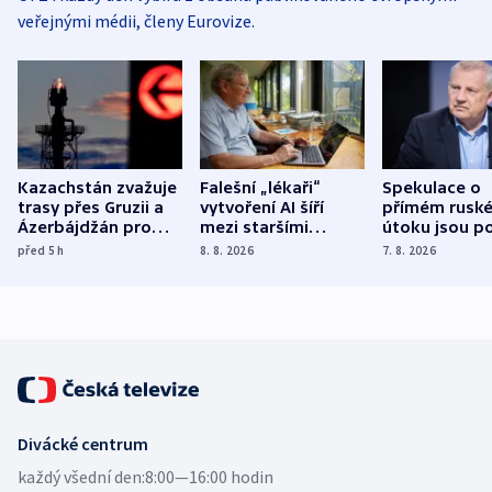
veřejnými médii, členy Eurovize.
Kazachstán zvažuje
Falešní „lékaři“
Spekulace o
trasy přes Gruzii a
vytvoření AI šíří
přímém rusk
Ázerbájdžán pro
mezi staršími
útoku jsou po
vývoz ropy do
Poláky nebezpečné
míní estonsk
před 5
h
8. 8. 2026
7. 8. 2026
Evropy
zdravotní rady
bezpečnostn
expert
Divácké centrum
každý všední den:
8:00—16:00 hodin