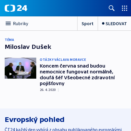
Sport
SLEDOVAT
Rubriky
TÉMA
Miloslav Dušek
OTÁZKY VÁCLAVA MORAVCE
Koncem června snad budou
nemocnice fungovat normálně,
doufá šéf Všeobecné zdravotní
pojišťovny
26. 4. 2020
|
Evropský pohled
ČT24 každý den vybírá z obsahu publikovaného evropskými