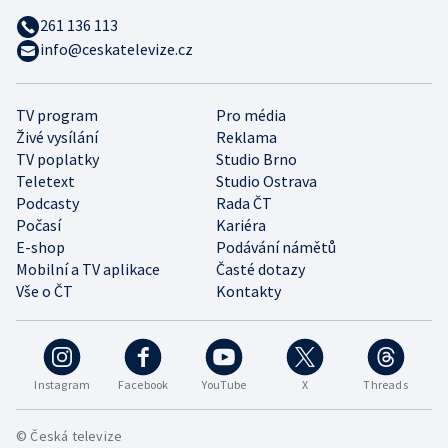
261 136 113
info@ceskatelevize.cz
TV program
Pro média
Živé vysílání
Reklama
TV poplatky
Studio Brno
Teletext
Studio Ostrava
Podcasty
Rada ČT
Počasí
Kariéra
E-shop
Podávání námětů
Mobilní a TV aplikace
Časté dotazy
Vše o ČT
Kontakty
Instagram
Facebook
YouTube
X
Threads
© Česká televize