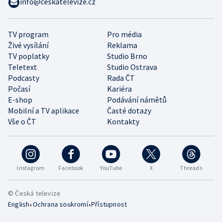
info@ceskatelevize.cz
TV program
Pro média
Živé vysílání
Reklama
TV poplatky
Studio Brno
Teletext
Studio Ostrava
Podcasty
Rada ČT
Počasí
Kariéra
E-shop
Podávání námětů
Mobilní a TV aplikace
Časté dotazy
Vše o ČT
Kontakty
Instagram
Facebook
YouTube
X
Threads
© Česká televize
•
•
English
Ochrana soukromí
Přístupnost