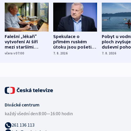
Falešní „lékaři“
Spekulace o
Pobyt u vodn
vytvoření AI šíří
přímém ruském
ploch zvyšuje
mezi staršími
útoku jsou pošetilé,
duševní poho
Poláky nebezpečné
míní estonský
ukázala
včera v 07:00
7. 8. 2026
7. 8. 2026
zdravotní rady
bezpečnostní
mezinárodní 
expert
Divácké centrum
každý všední den:
8:00—16:00 hodin
261 136 113