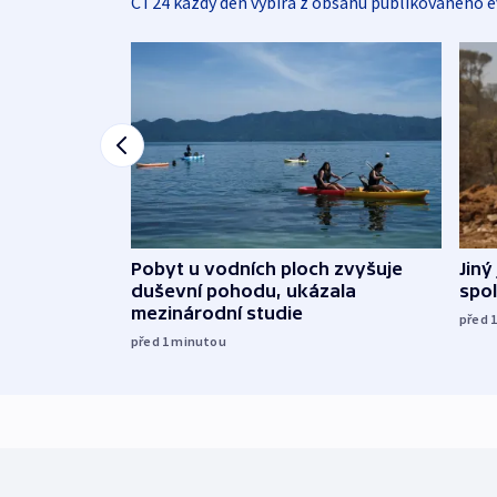
ČT24 každý den vybírá z obsahu publikovaného e
Jiný
Pobyt u vodních ploch zvyšuje
spol
duševní pohodu, ukázala
mezinárodní studie
před 
před 1
minutou