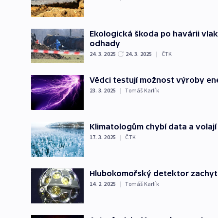
Ekologická škoda po havárii vl
odhady
24. 3. 2025
24. 3. 2025
|
ČTK
Vědci testují možnost výroby en
23. 3. 2025
|
Tomáš Karlík
Klimatologům chybí data a volají 
17. 3. 2025
|
ČTK
Hlubokomořský detektor zachytil 
14. 2. 2025
|
Tomáš Karlík