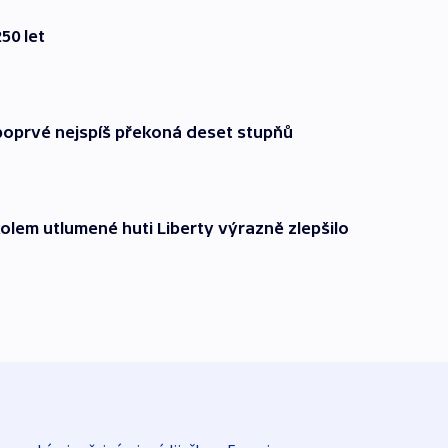
50 let
poprvé nejspíš překoná deset stupňů
olem utlumené huti Liberty výrazně zlepšilo