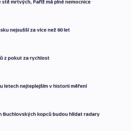
ě stě mrtvých, Paříž má plné nemocnice
ku nejsušší za více než 60 let
ů z pokut za rychlost
 letech nejteplejším v historii měření
h Buchlovských kopců budou hlídat radary