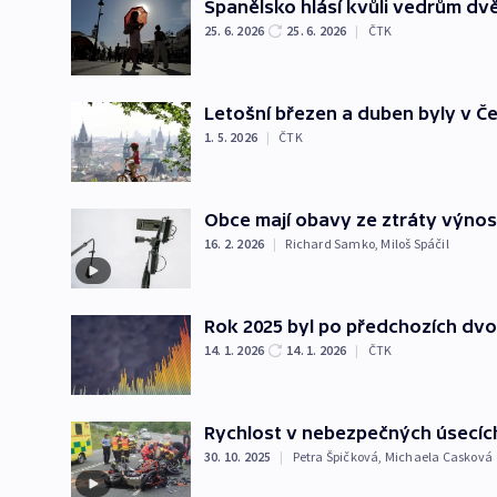
Španělsko hlásí kvůli vedrům dv
25. 6. 2026
25. 6. 2026
|
ČTK
Letošní březen a duben byly v Čes
1. 5. 2026
|
ČTK
Obce mají obavy ze ztráty výnos
16. 2. 2026
|
Richard Samko
,
Miloš Spáčil
Rok 2025 byl po předchozích dvou
14. 1. 2026
14. 1. 2026
|
ČTK
Rychlost v nebezpečných úsecíc
30. 10. 2025
|
Petra Špičková
,
Michaela Casková