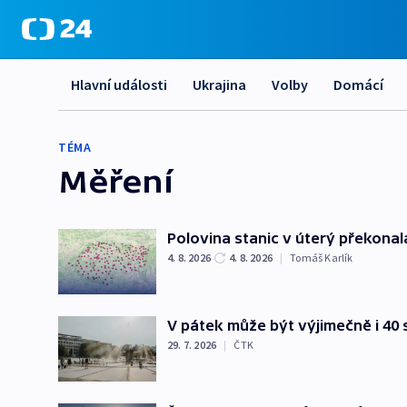
Hlavní události
Ukrajina
Volby
Domácí
TÉMA
Měření
Polovina stanic v úterý překonal
4. 8. 2026
4. 8. 2026
|
Tomáš Karlík
V pátek může být výjimečně i 40
29. 7. 2026
|
ČTK