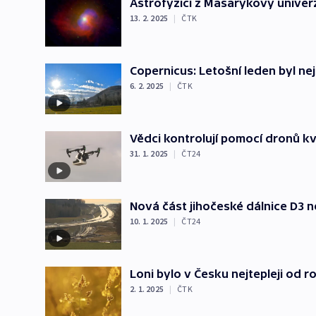
Astrofyzici z Masarykovy univerz
13. 2. 2025
|
ČTK
Copernicus: Letošní leden byl ne
6. 2. 2025
|
ČTK
Vědci kontrolují pomocí dronů kv
31. 1. 2025
|
ČT24
Nová část jihočeské dálnice D3 n
10. 1. 2025
|
ČT24
Loni bylo v Česku nejtepleji od r
2. 1. 2025
|
ČTK