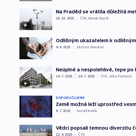
Na Praděd se vrátila důležitá me
16. 10. 2025
|
ČTK
,
Marek Slavík
Odlišným ukazatelem k odlišným
4. 9. 2025
|
Jáchym Novotný
Neúplné a nespolehlivé, tepe po 
14. 7. 2025
14. 7. 2025
|
ČTK
,
Jitka Fialková
DOPORUČUJEME
Země možná leží uprostřed vesmí
9. 7. 2025
|
Tomáš Karlík
Vědci popsali temnou diverzitu č
12. 4. 2025
|
ČTK