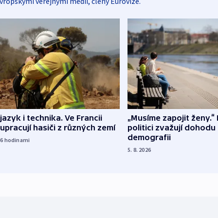
vropskými veřejnými médii, členy Eurovize.
 jazyk i technika. Ve Francii
„Musíme zapojit ženy.“ 
upracují hasiči z různých zemí
politici zvažují dohodu
demografii
16
hodinami
5. 8. 2026