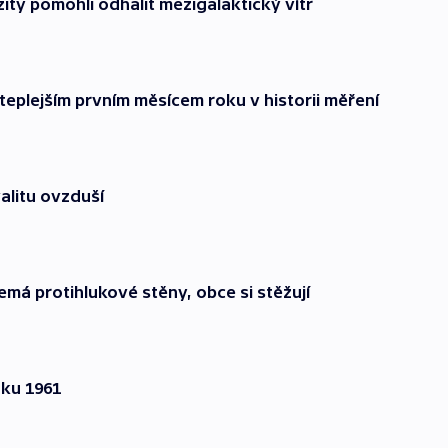
ity pomohli odhalit mezigalaktický vítr
jteplejším prvním měsícem roku v historii měření
alitu ovzduší
emá protihlukové stěny, obce si stěžují
oku 1961