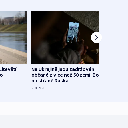
Litevští
Na Ukrajině jsou zadržováni
Španě
 o
občané z více než 50 zemí. Bojovali
dosta
na straně Ruska
4. 8. 20
5. 8. 2026