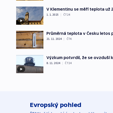
V Klementinu se měří teplota už 2
1. 1. 2025
|
ČT24
Průměrná teplota v Česku letos 
21. 11. 2024
|
ČTK
Výzkum potvrdil, že se ovzduší k
8. 11. 2024
|
ČT24
Evropský pohled