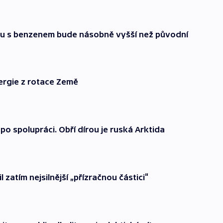
aku s benzenem bude násobně vyšší než původní
ergie z rotace Země
po spolupráci. Obří dírou je ruská Arktida
zatím nejsilnější „přízračnou částici“