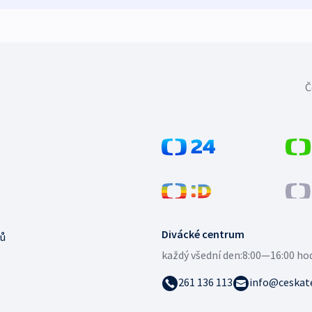
Č
Divácké centrum
ů
každý všední den:
8:00—16:00 ho
261 136 113
info@ceskate