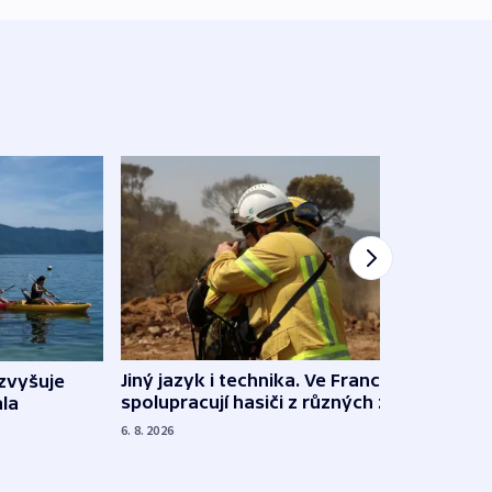
Jiný jazyk i technika. Ve Francii
zvyšuje
„Musí
spolupracují hasiči z různých zemí
la
polit
demo
6. 8. 2026
5. 8. 20