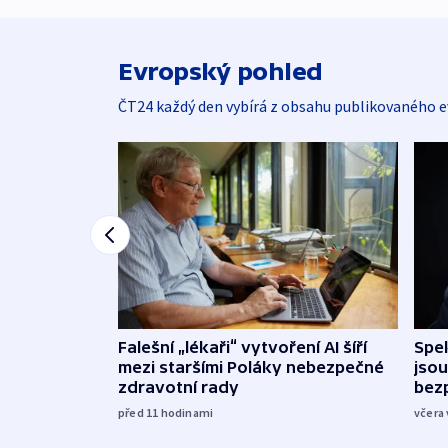
Evropský pohled
ČT24 každý den vybírá z obsahu publikovaného e
Falešní „lékaři“ vytvoření AI šíří
Spe
mezi staršími Poláky nebezpečné
jsou
zdravotní rady
bez
před 11
hodinami
včera 