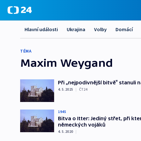
Hlavní události
Ukrajina
Volby
Domácí
TÉMA
Maxim Weygand
Při „nejpodivnější bitvě“ stanul
4. 5. 2025
|
ČT24
1945
Bitva o Itter: Jediný střet, při 
německých vojáků
4. 5. 2020
|