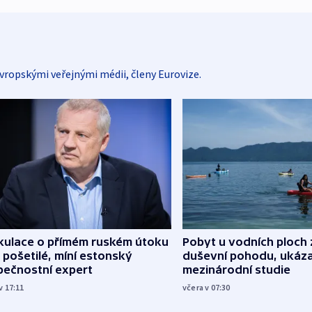
vropskými veřejnými médii, členy Eurovize.
kulace o přímém ruském útoku
Pobyt u vodních ploch 
 pošetilé, míní estonský
duševní pohodu, ukáza
pečnostní expert
mezinárodní studie
v 17:11
včera v 07:30