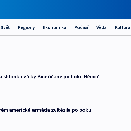
Svět
Regiony
Ekonomika
Počasí
Věda
Kultura
i na sklonku války Američané po boku Němců
kterém americká armáda zvítězila po boku