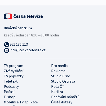
Divácké centrum
každý všední den:
8:00—16:00 hodin
261 136 113
info@ceskatelevize.cz
TV program
Pro média
Živé vysílání
Reklama
TV poplatky
Studio Brno
Teletext
Studio Ostrava
Podcasty
Rada ČT
Počasí
Kariéra
E-shop
Podávání námětů
Mobilní a TV aplikace
Časté dotazy