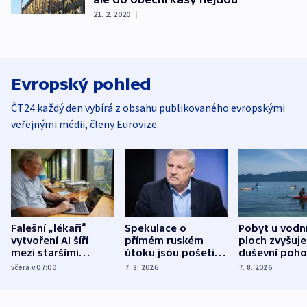
21. 2. 2020
|
Evropský pohled
ČT24 každý den vybírá z obsahu publikovaného evropskými
veřejnými médii, členy Eurovize.
Falešní „lékaři“
Spekulace o
Pobyt u vodn
vytvoření AI šíří
přímém ruském
ploch zvyšuje
mezi staršími
útoku jsou pošetilé,
duševní poho
Poláky nebezpečné
míní estonský
ukázala
včera v 07:00
7. 8. 2026
7. 8. 2026
zdravotní rady
bezpečnostní
mezinárodní 
expert