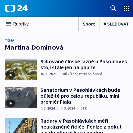
Sport
SLEDOVAT
Rubriky
TÉMA
Martina Dominová
Slibované čínské lázně u Pasohlávek
stojí stále jen na papíře
16. 1. 2026
|
Jiří Vízner
,
Petra Špičková
Sanatorium v Pasohlávkách bude
důležité pro celou republiku, míní
premiér Fiala
4. 3. 2024
4. 3. 2024
|
ČTK
Radary v Pasohlávkách měří
neukázněné řidiče. Peníze z pokut
ale do obecní kasy nejdou