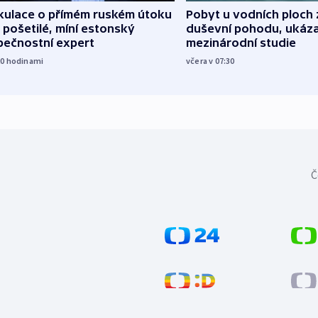
kulace o přímém ruském útoku
Pobyt u vodních ploch 
 pošetilé, míní estonský
duševní pohodu, ukáza
pečnostní expert
mezinárodní studie
20
hodinami
včera v 07:30
Č