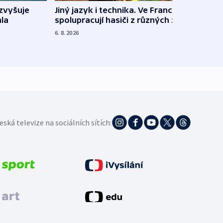
Jiný jazyk i technika. Ve Francii
zvyšuje
„Musí
spolupracují hasiči z různých zemí
la
polit
demo
6. 8. 2026
5. 8. 20
eská televize na sociálních sítích: