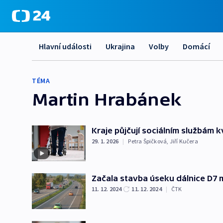
Hlavní události
Ukrajina
Volby
Domácí
TÉMA
Martin Hrabánek
Kraje půjčují sociálním službám 
29. 1. 2026
|
Petra Špičková
,
Jiří Kučera
Začala stavba úseku dálnice D7 
11. 12. 2024
11. 12. 2024
|
ČTK