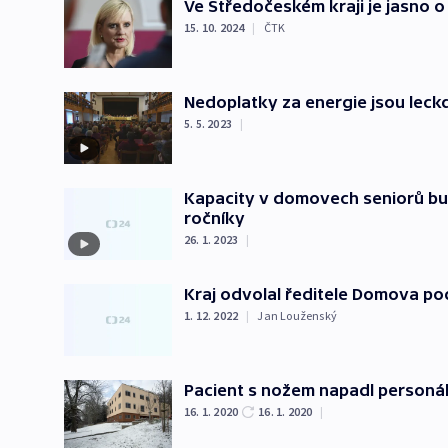
Ve Středočeském kraji je jasno 
15. 10. 2024
|
ČTK
Nedoplatky za energie jsou leck
5. 5. 2023
|
Kapacity v domovech seniorů bud
ročníky
26. 1. 2023
|
Kraj odvolal ředitele Domova pod
1. 12. 2022
|
Jan Louženský
Pacient s nožem napadl personál
16. 1. 2020
16. 1. 2020
|