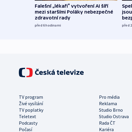
Falešní „lékaři“ vytvoření AI šíří
Spe
mezi staršími Poláky nebezpečné
jsou
zdravotní rady
bez
před 6
hodinami
před 
TV program
Pro média
Živé vysílání
Reklama
TV poplatky
Studio Brno
Teletext
Studio Ostrava
Podcasty
Rada ČT
Počasí
Kariéra