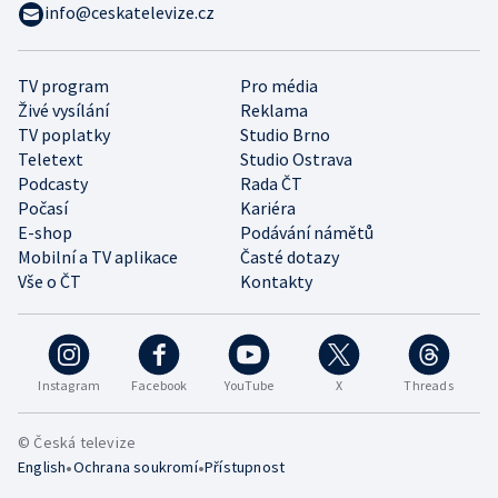
info@ceskatelevize.cz
TV program
Pro média
Živé vysílání
Reklama
TV poplatky
Studio Brno
Teletext
Studio Ostrava
Podcasty
Rada ČT
Počasí
Kariéra
E-shop
Podávání námětů
Mobilní a TV aplikace
Časté dotazy
Vše o ČT
Kontakty
Instagram
Facebook
YouTube
X
Threads
© Česká televize
•
•
English
Ochrana soukromí
Přístupnost