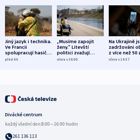
Jiný jazyk i technika.
„Musíme zapojit
Na Ukrajině j
Ve Francii
ženy.“ Litevští
zadržováni o
spolupracují hasiči z
politici zvažují
z více než 50 
různých zemí
dohodu o
Bojovali na s
před 6
h
včera v 16:00
včera v 14:37
demografii
Ruska
Divácké centrum
každý všední den:
8:00—16:00 hodin
261 136 113