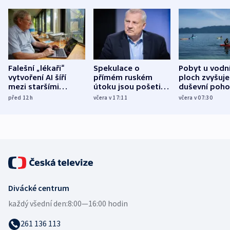
Falešní „lékaři“
Spekulace o
Pobyt u vodn
vytvoření AI šíří
přímém ruském
ploch zvyšuje
mezi staršími
útoku jsou pošetilé,
duševní poho
Poláky nebezpečné
míní estonský
ukázala
před 12
h
včera v 17:11
včera v 07:30
zdravotní rady
bezpečnostní
mezinárodní 
expert
Divácké centrum
každý všední den:
8:00—16:00 hodin
261 136 113