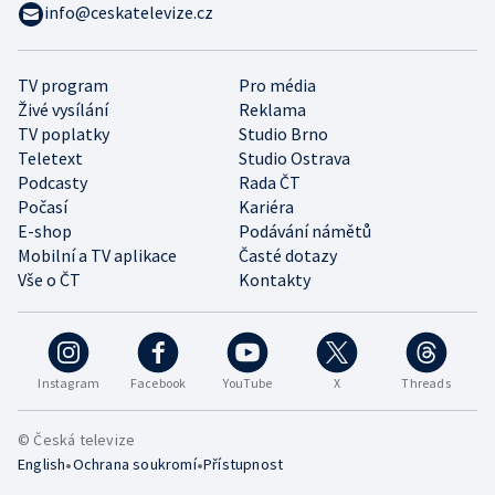
info@ceskatelevize.cz
TV program
Pro média
Živé vysílání
Reklama
TV poplatky
Studio Brno
Teletext
Studio Ostrava
Podcasty
Rada ČT
Počasí
Kariéra
E-shop
Podávání námětů
Mobilní a TV aplikace
Časté dotazy
Vše o ČT
Kontakty
Instagram
Facebook
YouTube
X
Threads
© Česká televize
•
•
English
Ochrana soukromí
Přístupnost