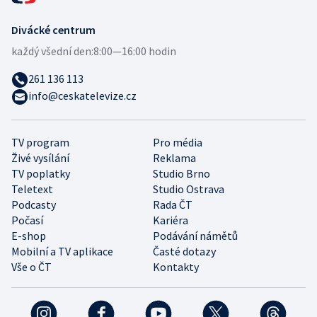
Divácké centrum
každý všední den:
8:00—16:00 hodin
261 136 113
info@ceskatelevize.cz
TV program
Pro média
Živé vysílání
Reklama
TV poplatky
Studio Brno
Teletext
Studio Ostrava
Podcasty
Rada ČT
Počasí
Kariéra
E-shop
Podávání námětů
Mobilní a TV aplikace
Časté dotazy
Vše o ČT
Kontakty