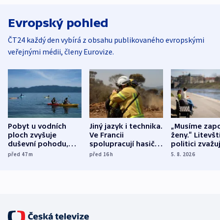
Evropský pohled
ČT24 každý den vybírá z obsahu publikovaného evropskými
veřejnými médii, členy Eurovize.
Pobyt u vodních
Jiný jazyk i technika.
„Musíme zapo
ploch zvyšuje
Ve Francii
ženy.“ Litevšt
duševní pohodu,
spolupracují hasiči z
politici zvažuj
ukázala
různých zemí
dohodu o
před 47
m
před 16
h
5. 8. 2026
mezinárodní studie
demografii