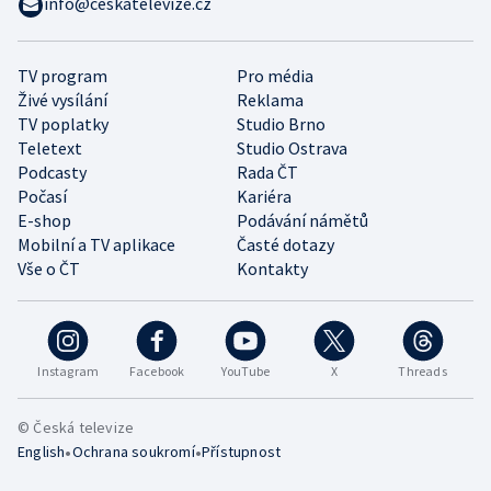
info@ceskatelevize.cz
TV program
Pro média
Živé vysílání
Reklama
TV poplatky
Studio Brno
Teletext
Studio Ostrava
Podcasty
Rada ČT
Počasí
Kariéra
E-shop
Podávání námětů
Mobilní a TV aplikace
Časté dotazy
Vše o ČT
Kontakty
Instagram
Facebook
YouTube
X
Threads
© Česká televize
•
•
English
Ochrana soukromí
Přístupnost