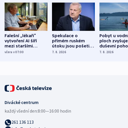
Falešní „lékaři“
Spekulace o
Pobyt u vodn
vytvoření AI šíří
přímém ruském
ploch zvyšuje
mezi staršími
útoku jsou pošetilé,
duševní poho
Poláky nebezpečné
míní estonský
ukázala
včera v 07:00
7. 8. 2026
7. 8. 2026
zdravotní rady
bezpečnostní
mezinárodní 
expert
Divácké centrum
každý všední den:
8:00—16:00 hodin
261 136 113