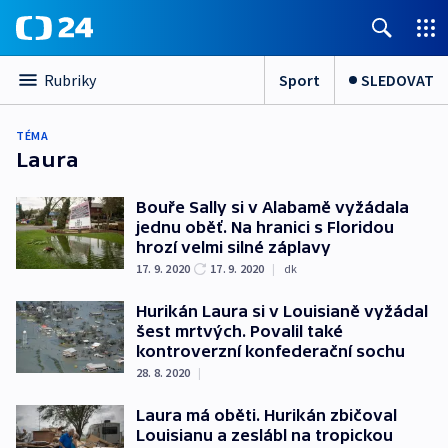
Sport
SLEDOVAT
Rubriky
TÉMA
Laura
Bouře Sally si v Alabamě vyžádala
jednu oběť. Na hranici s Floridou
hrozí velmi silné záplavy
17. 9. 2020
17. 9. 2020
|
dk
Hurikán Laura si v Louisianě vyžádal
šest mrtvých. Povalil také
kontroverzní konfederační sochu
28. 8. 2020
|
Laura má oběti. Hurikán zbičoval
Louisianu a zeslábl na tropickou