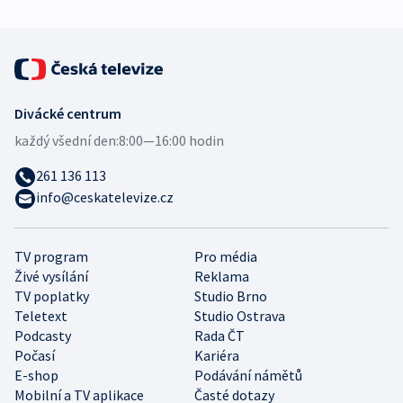
Divácké centrum
každý všední den:
8:00—16:00 hodin
261 136 113
info@ceskatelevize.cz
TV program
Pro média
Živé vysílání
Reklama
TV poplatky
Studio Brno
Teletext
Studio Ostrava
Podcasty
Rada ČT
Počasí
Kariéra
E-shop
Podávání námětů
Mobilní a TV aplikace
Časté dotazy