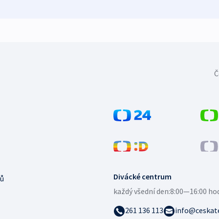
Č
Divácké centrum
ů
každý všední den:
8:00—16:00 ho
261 136 113
info@ceskate