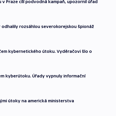
 v Praze cílí podvodná kampaň, upozornil úřad
 odhalily rozsáhlou severokorejskou špionáž
rčem kybernetického útoku. Vyděračovi šlo o
čem kyberútoku. Úřady vypnuly informační
ými útoky na americká ministerstva