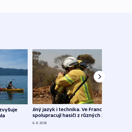
Jiný jazyk i technika. Ve Francii
zvyšuje
„Musí
spolupracují hasiči z různých zemí
la
polit
demo
6. 8. 2026
5. 8. 20