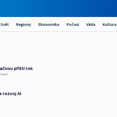
Svět
Regiony
Ekonomika
Počasí
Věda
Kultura
ačnou příští rok
thová
 rozvoj AI