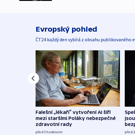
Evropský pohled
ČT24 každý den vybírá z obsahu publikovaného e
Falešní „lékaři“ vytvoření AI šíří
Spe
mezi staršími Poláky nebezpečné
jsou
zdravotní rady
bez
před 5
hodinami
před 