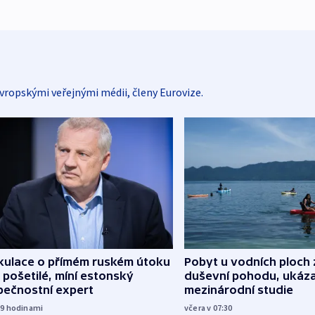
vropskými veřejnými médii, členy Eurovize.
kulace o přímém ruském útoku
Pobyt u vodních ploch 
 pošetilé, míní estonský
duševní pohodu, ukáza
pečnostní expert
mezinárodní studie
19
hodinami
včera v 07:30