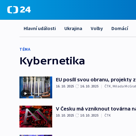
Hlavní události
Ukrajina
Volby
Domácí
TÉMA
Kybernetika
EU posílí svou obranu, projekty z
16. 10. 2025
16. 10. 2025
|
ČTK
,
Milada McGra
V Česku má vzniknout továrna na
10. 10. 2025
10. 10. 2025
|
ČTK