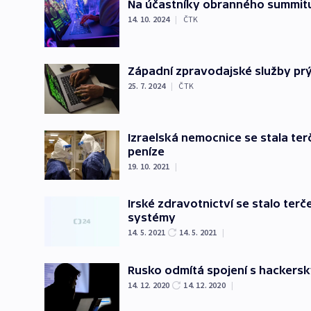
Na účastníky obranného summitu
14. 10. 2024
|
ČTK
Západní zpravodajské služby prý
25. 7. 2024
|
ČTK
Izraelská nemocnice se stala te
peníze
19. 10. 2021
|
Irské zdravotnictví se stalo ter
systémy
14. 5. 2021
14. 5. 2021
|
Rusko odmítá spojení s hackersk
14. 12. 2020
14. 12. 2020
|