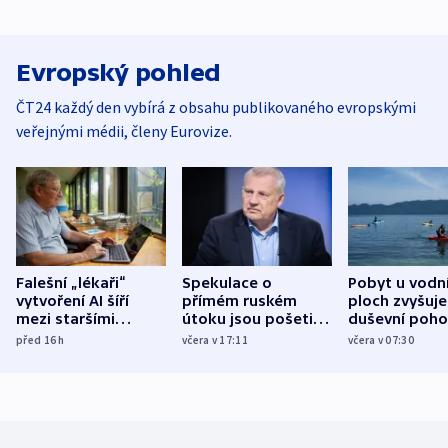
Evropský pohled
ČT24 každý den vybírá z obsahu publikovaného evropskými
veřejnými médii, členy Eurovize.
Falešní „lékaři“
Spekulace o
Pobyt u vodn
vytvoření AI šíří
přímém ruském
ploch zvyšuje
mezi staršími
útoku jsou pošetilé,
duševní poho
Poláky nebezpečné
míní estonský
ukázala
před 16
h
včera v 17:11
včera v 07:30
zdravotní rady
bezpečnostní
mezinárodní 
expert