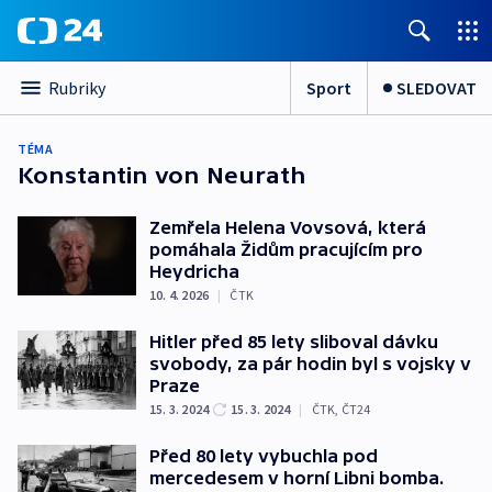
Sport
SLEDOVAT
Rubriky
TÉMA
Konstantin von Neurath
Zemřela Helena Vovsová, která
pomáhala Židům pracujícím pro
Heydricha
10. 4. 2026
|
ČTK
Hitler před 85 lety sliboval dávku
svobody, za pár hodin byl s vojsky v
Praze
15. 3. 2024
15. 3. 2024
|
ČTK
,
ČT24
Před 80 lety vybuchla pod
mercedesem v horní Libni bomba.