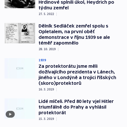
Hrdinové splnili úkol, Heydrich po
týdnu zemřel
27. 5. 2022
|
Dělník Sedláček zemřel spolu s
Opletalem, na první oběť
demonstrace v říjnu 1939 se ale
téměř zapomnělo
28. 10. 2019
|
1939
Za protektorátu jsme měli
dožívajícího prezidenta v Lánech,
jiného v Londýně a trojici říšských
(skoro)protektorů
16. 3. 2019
|
Lidé mlčeli. Před 80 lety vjel Hitler
triumfálně do Prahy a vyhlásil
protektorát
15. 3. 2019
|