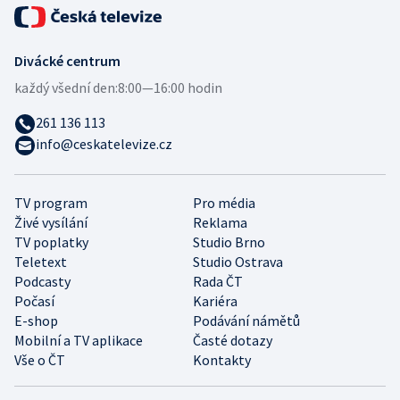
Divácké centrum
každý všední den:
8:00—16:00 hodin
261 136 113
info@ceskatelevize.cz
TV program
Pro média
Živé vysílání
Reklama
TV poplatky
Studio Brno
Teletext
Studio Ostrava
Podcasty
Rada ČT
Počasí
Kariéra
E-shop
Podávání námětů
Mobilní a TV aplikace
Časté dotazy
Vše o ČT
Kontakty