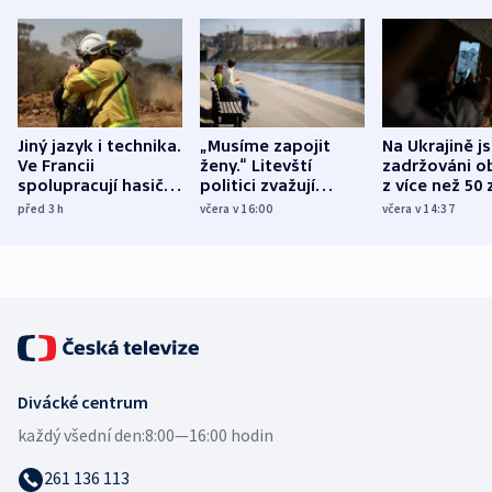
Jiný jazyk i technika.
„Musíme zapojit
Na Ukrajině j
Ve Francii
ženy.“ Litevští
zadržováni o
spolupracují hasiči z
politici zvažují
z více než 50 
různých zemí
dohodu o
Bojovali na s
před 3
h
včera v 16:00
včera v 14:37
demografii
Ruska
Divácké centrum
každý všední den:
8:00—16:00 hodin
261 136 113