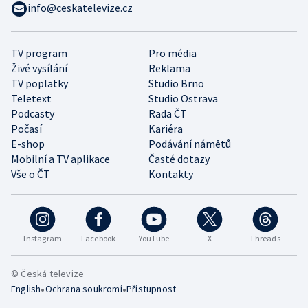
info@ceskatelevize.cz
TV program
Pro média
Živé vysílání
Reklama
TV poplatky
Studio Brno
Teletext
Studio Ostrava
Podcasty
Rada ČT
Počasí
Kariéra
E-shop
Podávání námětů
Mobilní a TV aplikace
Časté dotazy
Vše o ČT
Kontakty
Instagram
Facebook
YouTube
X
Threads
© Česká televize
•
•
English
Ochrana soukromí
Přístupnost