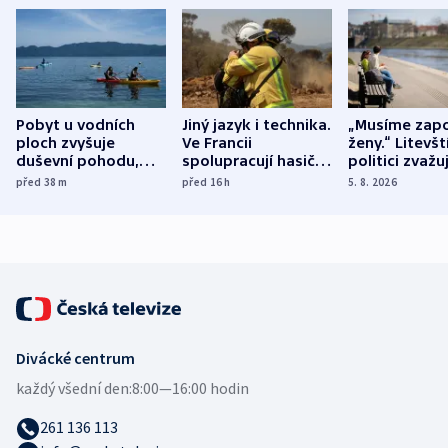
Pobyt u vodních
Jiný jazyk i technika.
„Musíme zapo
ploch zvyšuje
Ve Francii
ženy.“ Litevšt
duševní pohodu,
spolupracují hasiči z
politici zvažuj
ukázala
různých zemí
dohodu o
před 38
m
před 16
h
5. 8. 2026
mezinárodní studie
demografii
Divácké centrum
každý všední den:
8:00—16:00 hodin
261 136 113