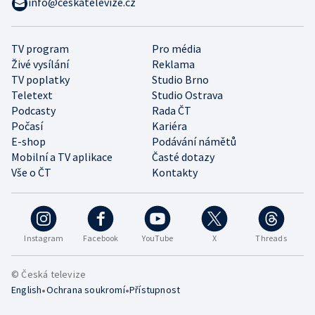
info@ceskatelevize.cz
TV program
Pro média
Živé vysílání
Reklama
TV poplatky
Studio Brno
Teletext
Studio Ostrava
Podcasty
Rada ČT
Počasí
Kariéra
E-shop
Podávání námětů
Mobilní a TV aplikace
Časté dotazy
Vše o ČT
Kontakty
Instagram
Facebook
YouTube
X
Threads
© Česká televize
•
•
English
Ochrana soukromí
Přístupnost