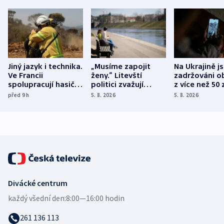
Jiný jazyk i technika.
„Musíme zapojit
Na Ukrajině j
Ve Francii
ženy.“ Litevští
zadržováni o
spolupracují hasiči z
politici zvažují
z více než 50 
různých zemí
dohodu o
Bojovali na s
před 9
h
5. 8. 2026
5. 8. 2026
demografii
Ruska
Divácké centrum
každý všední den:
8:00—16:00 hodin
261 136 113