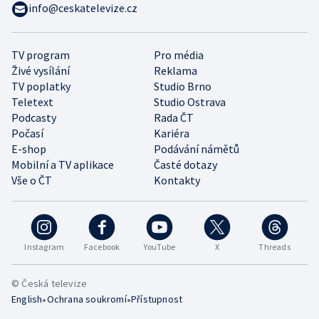
info@ceskatelevize.cz
TV program
Pro média
Živé vysílání
Reklama
TV poplatky
Studio Brno
Teletext
Studio Ostrava
Podcasty
Rada ČT
Počasí
Kariéra
E-shop
Podávání námětů
Mobilní a TV aplikace
Časté dotazy
Vše o ČT
Kontakty
Instagram
Facebook
YouTube
X
Threads
© Česká televize
•
•
English
Ochrana soukromí
Přístupnost