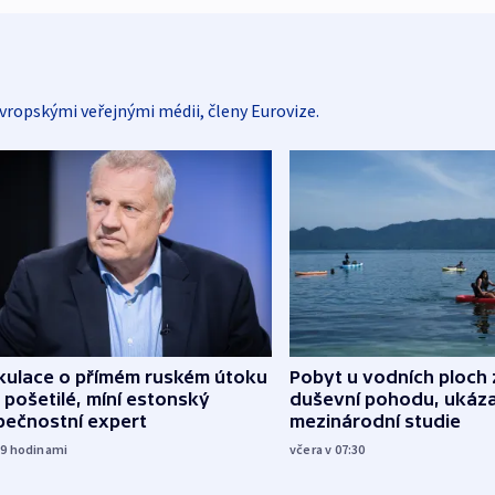
vropskými veřejnými médii, členy Eurovize.
kulace o přímém ruském útoku
Pobyt u vodních ploch 
 pošetilé, míní estonský
duševní pohodu, ukáza
pečnostní expert
mezinárodní studie
19
hodinami
včera v 07:30