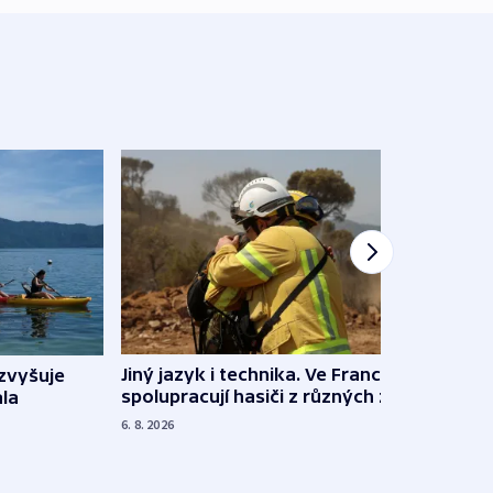
Jiný jazyk i technika. Ve Francii
zvyšuje
„Musí
spolupracují hasiči z různých zemí
la
polit
demo
6. 8. 2026
5. 8. 20