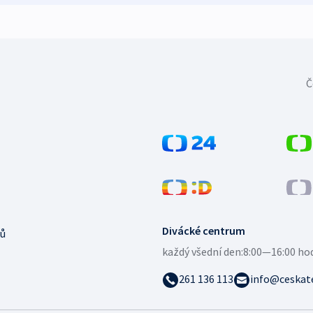
Č
Divácké centrum
ů
každý všední den:
8:00—16:00 ho
261 136 113
info@ceskate