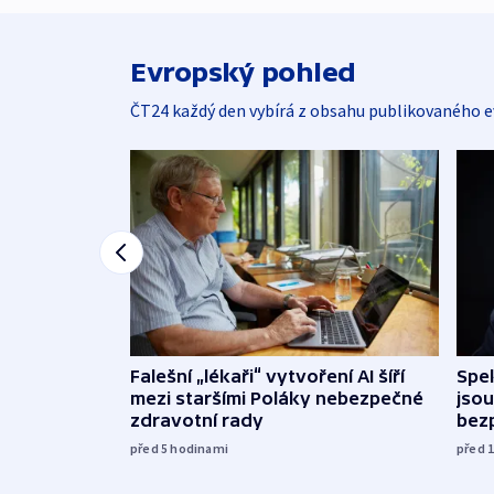
Evropský pohled
ČT24 každý den vybírá z obsahu publikovaného e
Falešní „lékaři“ vytvoření AI šíří
Spe
mezi staršími Poláky nebezpečné
jsou
zdravotní rady
bez
před 5
hodinami
před 