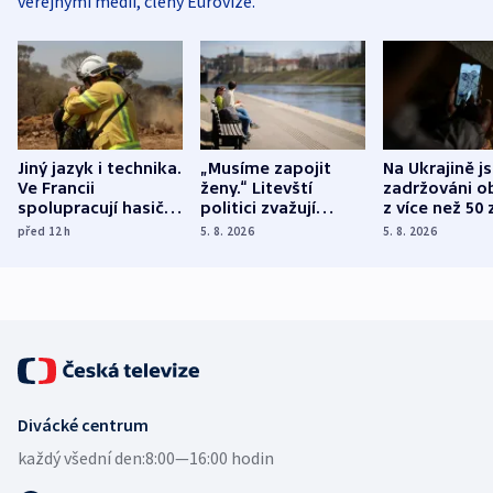
veřejnými médii, členy Eurovize.
Jiný jazyk i technika.
„Musíme zapojit
Na Ukrajině j
Ve Francii
ženy.“ Litevští
zadržováni o
spolupracují hasiči z
politici zvažují
z více než 50 
různých zemí
dohodu o
Bojovali na s
před 12
h
5. 8. 2026
5. 8. 2026
demografii
Ruska
Divácké centrum
každý všední den:
8:00—16:00 hodin