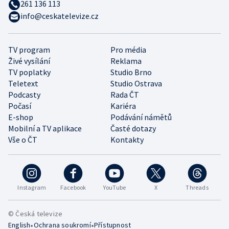
261 136 113
info@ceskatelevize.cz
TV program
Pro média
Živé vysílání
Reklama
TV poplatky
Studio Brno
Teletext
Studio Ostrava
Podcasty
Rada ČT
Počasí
Kariéra
E-shop
Podávání námětů
Mobilní a TV aplikace
Časté dotazy
Vše o ČT
Kontakty
Instagram
Facebook
YouTube
X
Threads
© Česká televize
•
•
English
Ochrana soukromí
Přístupnost