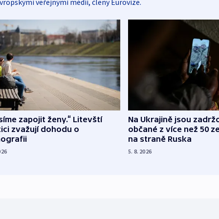
vropskými veřejnými médii, členy Eurovize.
íme zapojit ženy.“ Litevští
Na Ukrajině jsou zadrž
tici zvažují dohodu o
občané z více než 50 ze
ografii
na straně Ruska
026
5. 8. 2026