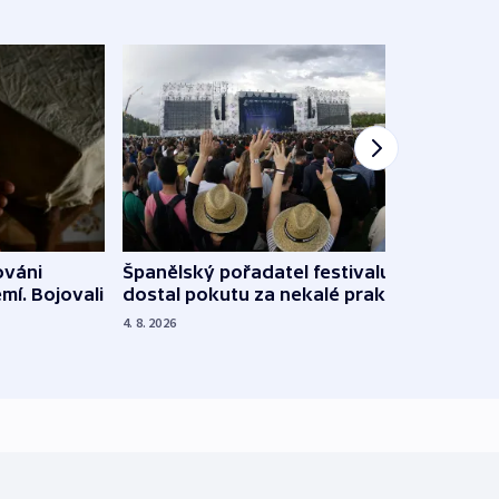
Španělský pořadatel festivalu
ováni
Lesn
dostal pokutu za nekalé praktiky
mí. Bojovali
dopa
zdrav
4. 8. 2026
4. 8. 20