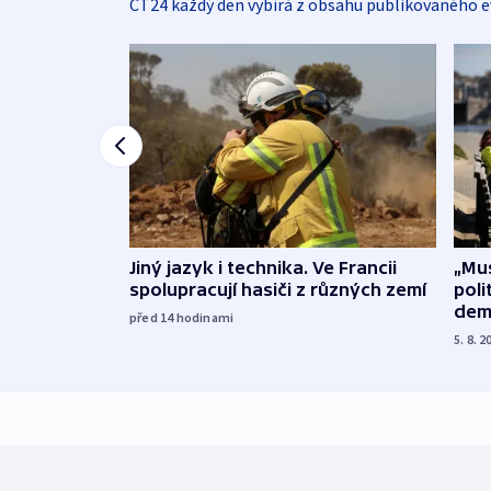
ČT24 každý den vybírá z obsahu publikovaného e
Jiný jazyk i technika. Ve Francii
„Mus
spolupracují hasiči z různých zemí
poli
dem
před 14
hodinami
5. 8. 2