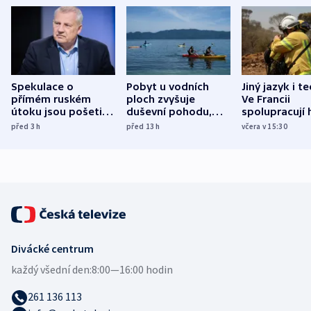
Spekulace o
Pobyt u vodních
Jiný jazyk i t
přímém ruském
ploch zvyšuje
Ve Francii
útoku jsou pošetilé,
duševní pohodu,
spolupracují h
míní estonský
ukázala
různých zemí
před 3
h
před 13
h
včera v 15:30
bezpečnostní
mezinárodní studie
expert
Divácké centrum
každý všední den:
8:00—16:00 hodin
261 136 113