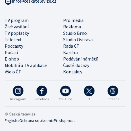
info@ceskatelevize.cz
TV program
Pro média
Živé vysílání
Reklama
TV poplatky
Studio Brno
Teletext
Studio Ostrava
Podcasty
Rada ČT
Počasí
Kariéra
E-shop
Podávání námětů
Mobilní a TV aplikace
Časté dotazy
Vše o ČT
Kontakty
Instagram
Facebook
YouTube
X
Threads
© Česká televize
•
•
English
Ochrana soukromí
Přístupnost