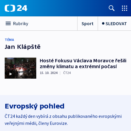
Sport
SLEDOVAT
Rubriky
TÉMA
Jan Klápště
Hosté Fokusu Václava Moravce řešili
změny klimatu a extrémní počasí
15. 10. 2024
|
ČT24
Evropský pohled
ČT24 každý den vybírá z obsahu publikovaného evropskými
veřejnými médii, členy Eurovize.