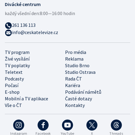
Divácké centrum
každý všední den:
8:00—16:00 hodin
261 136 113
info@ceskatelevize.cz
TV program
Pro média
Živé vysílání
Reklama
TV poplatky
Studio Brno
Teletext
Studio Ostrava
Podcasty
Rada ČT
Počasí
Kariéra
E-shop
Podávání námětů
Mobilní a TV aplikace
Časté dotazy
Vše o ČT
Kontakty
Instagram
Facebook
YouTube
X
Threads