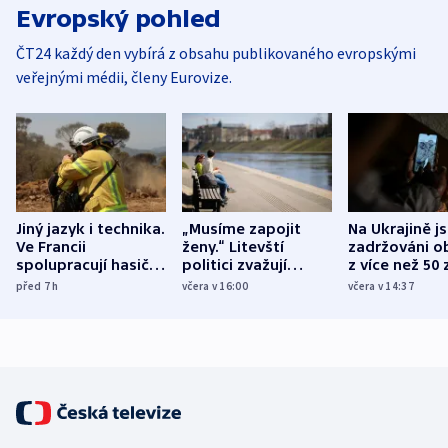
Evropský pohled
ČT24 každý den vybírá z obsahu publikovaného evropskými
veřejnými médii, členy Eurovize.
Jiný jazyk i technika.
„Musíme zapojit
Na Ukrajině j
Ve Francii
ženy.“ Litevští
zadržováni o
spolupracují hasiči z
politici zvažují
z více než 50 
různých zemí
dohodu o
Bojovali na s
před 7
h
včera v 16:00
včera v 14:37
demografii
Ruska