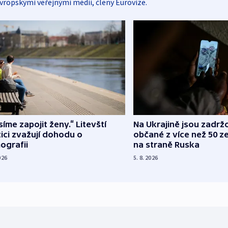
vropskými veřejnými médii, členy Eurovize.
íme zapojit ženy.“ Litevští
Na Ukrajině jsou zadrž
tici zvažují dohodu o
občané z více než 50 ze
ografii
na straně Ruska
026
5. 8. 2026