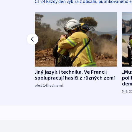
ČT24 každý den vybírá z obsahu publikovaného e
Jiný jazyk i technika. Ve Francii
„Mus
spolupracují hasiči z různých zemí
poli
dem
před 14
hodinami
5. 8. 2