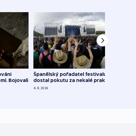
Španělský pořadatel festivalu
ováni
Lesn
dostal pokutu za nekalé praktiky
mí. Bojovali
dopa
zdrav
4. 8. 2026
4. 8. 20