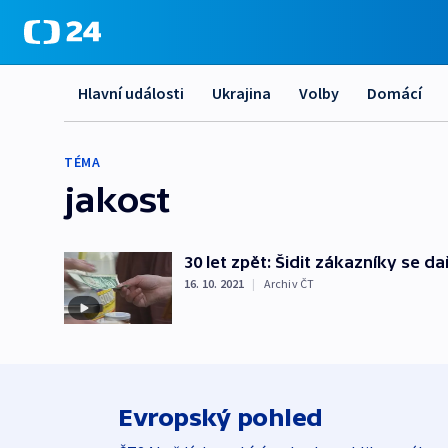
Hlavní události
Ukrajina
Volby
Domácí
TÉMA
jakost
30 let zpět: Šidit zákazníky se da
16. 10. 2021
|
Archiv ČT
Evropský pohled