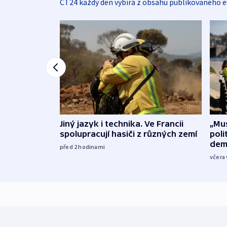
ČT24 každý den vybírá z obsahu publikovaného e
Jiný jazyk i technika. Ve Francii
„Mus
spolupracují hasiči z různých zemí
poli
dem
před 2
hodinami
včera 