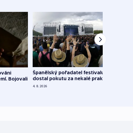
Španělský pořadatel festivalu
ováni
Lesn
dostal pokutu za nekalé praktiky
mí. Bojovali
dopa
zdrav
4. 8. 2026
4. 8. 20