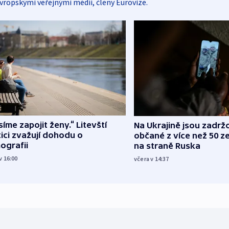
vropskými veřejnými médii, členy Eurovize.
íme zapojit ženy.“ Litevští
Na Ukrajině jsou zadrž
tici zvažují dohodu o
občané z více než 50 ze
ografii
na straně Ruska
v 16:00
včera v 14:37