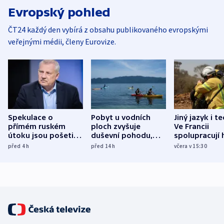
Evropský pohled
ČT24 každý den vybírá z obsahu publikovaného evropskými
veřejnými médii, členy Eurovize.
Spekulace o
Pobyt u vodních
Jiný jazyk i t
přímém ruském
ploch zvyšuje
Ve Francii
útoku jsou pošetilé,
duševní pohodu,
spolupracují h
míní estonský
ukázala
různých zemí
před 4
h
před 14
h
včera v 15:30
bezpečnostní
mezinárodní studie
expert