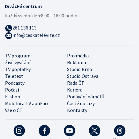
Divácké centrum
každý všední den:
8:00—16:00 hodin
261 136 113
info@ceskatelevize.cz
TV program
Pro média
Živé vysílání
Reklama
TV poplatky
Studio Brno
Teletext
Studio Ostrava
Podcasty
Rada ČT
Počasí
Kariéra
E-shop
Podávání námětů
Mobilní a TV aplikace
Časté dotazy
Vše o ČT
Kontakty