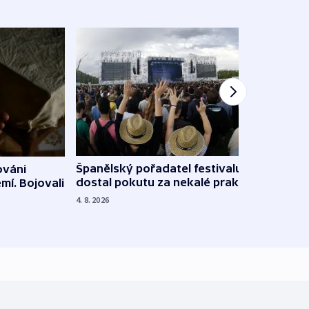
Španělský pořadatel festivalu
ováni
Lesn
dostal pokutu za nekalé praktiky
mí. Bojovali
dopa
zdrav
4. 8. 2026
4. 8. 20