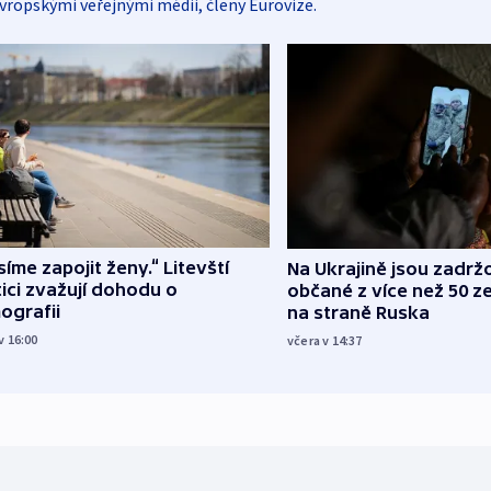
vropskými veřejnými médii, členy Eurovize.
íme zapojit ženy.“ Litevští
Na Ukrajině jsou zadrž
tici zvažují dohodu o
občané z více než 50 ze
ografii
na straně Ruska
v 16:00
včera v 14:37