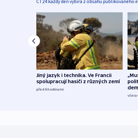
ČT24 každý den vybírá z obsahu publikovaného e
Jiný jazyk i technika. Ve Francii
„Mus
spolupracují hasiči z různých zemí
poli
dem
před 6
hodinami
včera 